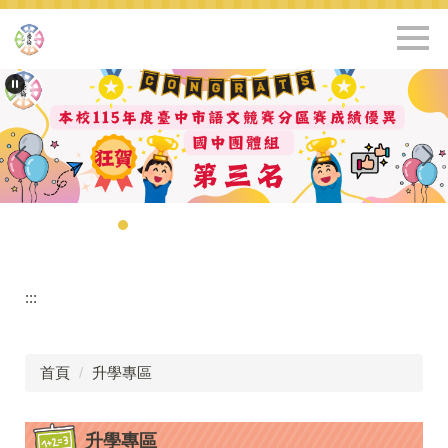
跳
到
主
要
內
容
區
:::
首頁
升學專區
升學專區