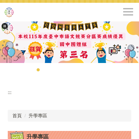
跳
到
主
要
內
容
區
:::
首頁
升學專區
升學專區