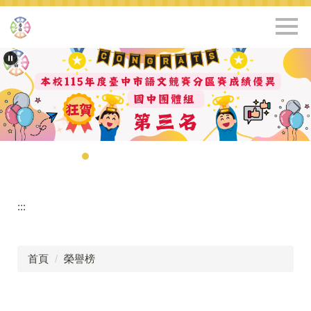
跳
到
主
要
內
容
區
:::
首頁
榮譽榜