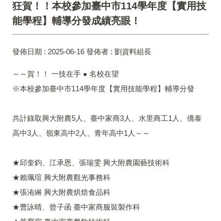
狂賀！！本校參加臺中市114學年度【實用技
能學程】輔導分發成績亮眼！
發佈日期 :
2025-06-16
發佈者 :
劉資料組長
～～賀！！ 一技在手 ● 名校在望
※本校參加臺中市114學年度【實用技能學程】輔導分發
共計錄取興大附農5人、臺中家商3人、水里商工1人、僑泰
高中3人、嶺東高中2人、青年高中1人～～
★邱奎鈞、江承恩、張瑞雯 興大附農園藝技術科
★賴珮瑄 興大附農觀光事務科
★張洧綝 興大附農烘焙食品科
★曹詠晴、曾子函 臺中家商服裝製作科