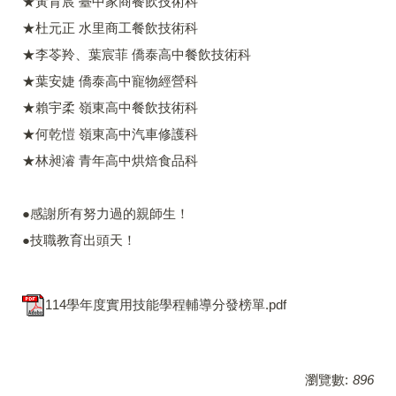
★黃育宸 臺中家商餐飲技術科
★杜元正 水里商工餐飲技術科
★李苓羚、葉宸菲 僑泰高中餐飲技術科
★葉安婕 僑泰高中寵物經營科
★賴宇柔 嶺東高中餐飲技術科
★何乾愷 嶺東高中汽車修護科
★林昶濬 青年高中烘焙食品科
●感謝所有努力過的親師生！
●技職教育出頭天！
114學年度實用技能學程輔導分發榜單.pdf
瀏覽數:
896