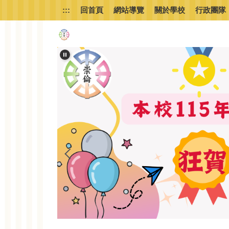
跳
:::
回首頁
網站導覽
關於學校
行政團隊
到
主
要
內
容
區