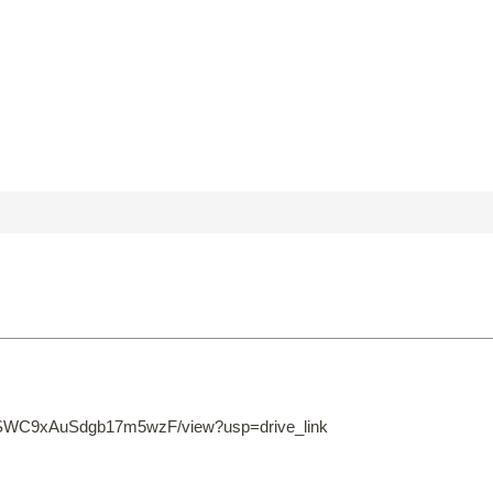
VgSWC9xAuSdgb17m5wzF/view?usp=drive_link