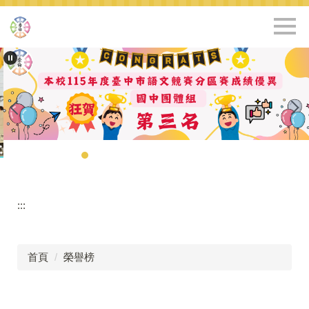
跳
到
主
要
內
容
區
:::
首頁
榮譽榜