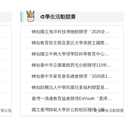
🎨學生活動競賽
轉知國立海洋科技博物館辦理「2026全國學生遙控帆船STEAM創客大賽」
轉知教育部主辦及委託大學承辦之國際科學重要比賽
114學年度 第二學期第二次段考優異---二年級
轉知國立中興大學理學院科學教育中心辦理「2026 國高中暑期營-科技鑑識偵查實戰營」
轉知臺中市立圖書館西屯分館辦理115年度「創意寫作班｜行動與思辨之旅─永續探員行動記事」活動
轉知臺中市家長會長總會辦理「2026第15屆臺中市總會長盃國中小科學創意趣味競賽暨節約用水預防詐騙宣導」
轉知財團法人中華民國兒童福利聯盟基金會「少年+」據點辦理「暑假生涯探索營隊—轉生成為職涯冒險家」事宜
臺灣一滴優教育協會辦理EdYouth「選擇不卡關，未來不迷路：國升高未來導航講座」
國立臺灣師範大學於公館校區辦理「探索地球科學－未來大無限」高中生半日體驗營
研習公告
更多學生活動競賽