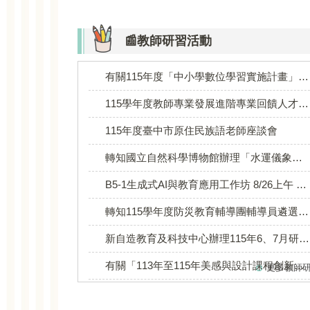
📰教師研習活動
有關115年度「中小學數位學習實施計畫」跨校聯盟數位學習增能研習-國小3組葫蘆墩國小場次
115學年度教師專業發展進階專業回饋人才培訓課程（開學場次）
115年度臺中市原住民族語老師座談會
轉知國立自然科學博物館辦理「水運儀象臺STEAM專題課程徵集」暨「中小學STEAM專題競賽」
B5-1生成式AI與教育應用工作坊 8/26上午 地點：西屯區何厝國小
轉知115學年度防災教育輔導團輔導員遴選事宜
新自造教育及科技中心辦理115年6、7月研習課程
有關「113年至115年美感與設計課程創新計畫」項下「美感智能閱讀計畫－安妮新115學年度第1學期新進種子教師招募計畫及線上招募說明會案
更多教師