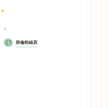
:::
崇倫粉絲頁