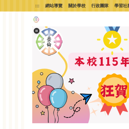
跳
:::
網站導覽
關於學校
行政團隊
學習社
到
主
要
內
容
區