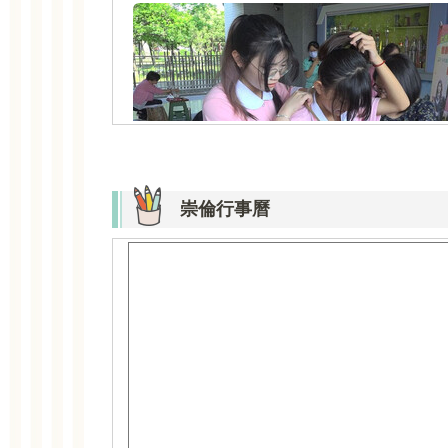
崇倫行事曆