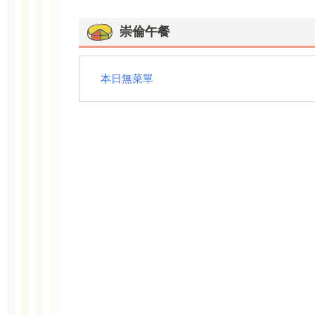
崇倫午餐
本日無菜單