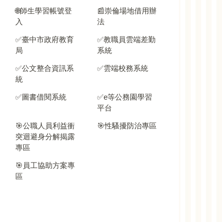
🌐師生學習帳號登
📰崇倫場地借用辦
入
法
✅臺中市政府教育
✅教職員雲端差勤
局
系統
✅公文整合資訊系
✅雲端校務系統
統
✅圖書借閱系統
✅e等公務園學習
平台
🎯公職人員利益衝
🎯性騷擾防治專區
突迴避身分解揭露
專區
🎯員工協助方案專
區